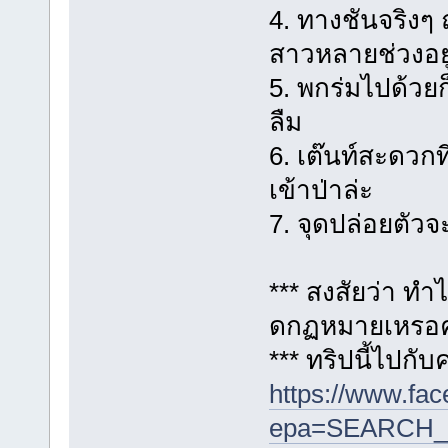
4. ทางชันจริงๆ ถ
สาวหลายช่วงอยู่
5. พกร่มไปด้วยก
ลืม
6. เต๊นท์สะดวกที
เข้าป่าล่ะ
7. จุดปล่อยตัว
*** สงสัยว่า ทำไ
ดกฏหมายเหรอค
*** ทริปนี้ไปกั
https://www.fa
epa=SEARCH