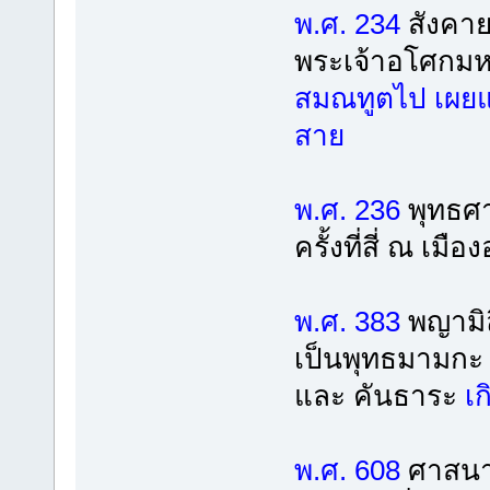
พ.ศ. 234
สังคาย
พระเจ้าอโศกมห
สมณทูตไป เผยแ
สาย
พ.ศ. 236
พุทธศา
ครั้งที่สี่ ณ เมื
พ.ศ. 383
พญามิล
เป็นพุทธมามกะ 
และ คันธาระ
เก
พ.ศ. 608
ศาสนาพุ