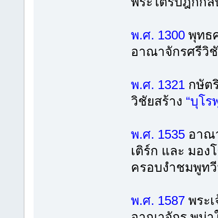
พระไตรปิฎกกลับส
พ.ศ. 1300
พุทธศ
อาณาจักรศรีวิช
พ.ศ. 1321
กษัตร
วิชัยสร้าง
“บุโร
พ.ศ. 1535
อาณาจ
เติร์ก และ มอง
ครอบงำชมพูทว
พ.ศ. 1587
พระเจ
อาณาจักร พม่าให