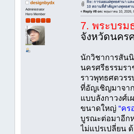
Re: การเผยแผ่พุทธศานา แล
designbydx
10 สถานที่สำคัญทางพุทธศาน
Administrator
«
Reply #8 on:
พฤษภาคม 10, 2026, 0
Hero Member
7. พระบรมธ
จังหวัดนคร
นักวิชาการสันน
นครศรีธรรมราชน
ราวพุทธศตวรรษที
ที่อัญเชิญมาจา
แบบลังกาวงศ์เผย
ขนาดใหญ่
“คร
บูรณะต่อมาอีกห
ไม่แปรเปลี่ยน 