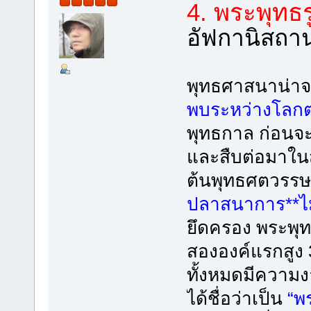
4. พระพุทธ
อัฟกานิสถา
พุทธศาสนาน่าจะ
พบระหว่างโลกต
พุทธกาล ก่อนจะร
และสืบต่อมาใน
ต้นพุทธศตวรรษท
ปลาสนาการ**ไม่
ยึดครอง พระพุท
สององค์แรกสูง 3
ทั้งหมดมีความ
ได้ชื่อว่าเป็น
“พร