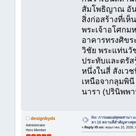
สัมโพธิญาณ อัน
สิ่งก่อสร้างที่เ
พระเจ้าอโศกมหา
อาคารทรงศิขร
วิชัย พระแท่นวั
ประทับและตรัสรู
หนึ่งในสี่ สัง
เหนือจากลุมพิน
นารา (ปรินิพพา
Re: การเผยแผ่พุทธศานา แ
designbydx
ลา 10 สถานที่สำคัญทางพุ
Administrator
«
Reply #5 on:
พฤษภาคม 10, 2026, 0
Hero Member