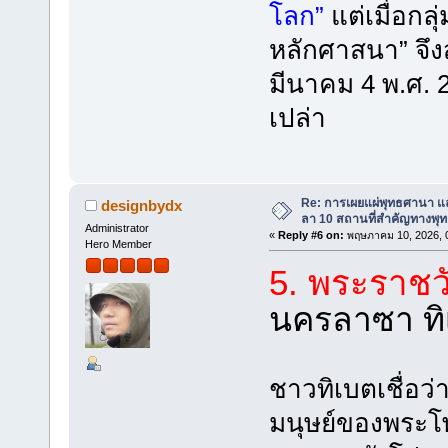
โลก”
แต่เมื่อกลุ
หลักศาสนา” จึงสั
มีนาคม 4 พ.ศ. 2
เปล่า
Re: การเผยแผ่พุทธศานา แ
designbydx
ลา 10 สถานที่สำคัญทางพุ
Administrator
«
Reply #6 on:
พฤษภาคม 10, 2026, 0
Hero Member
5. พระราช
นครลาซา ทิ
ชาวทิเบตเชื่อ
มนุษย์ของพระโพ