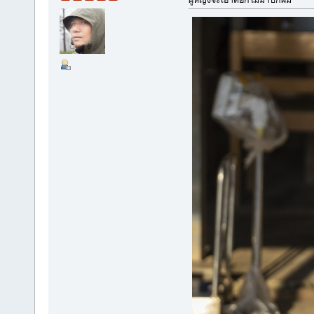
ผู้หญิงจะเอาดอกไม้มาปักผม