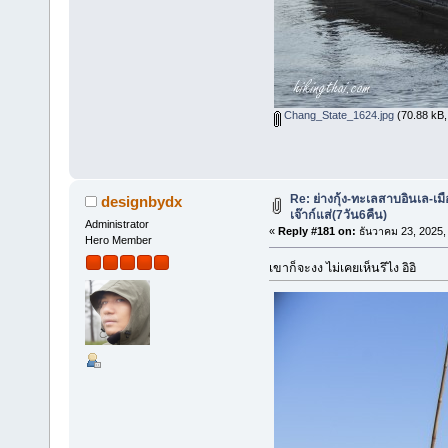
Chang_State_1624.jpg
(70.88 kB, 
Re: ย่างกุ้ง-ทะเลสาบอินเล-เมื
designbydx
เจ๊าก์แส่(7วัน6คืน)
Administrator
«
Reply #181 on:
ธันวาคม 23, 2025,
Hero Member
เขาก็จะงง ไม่เคยเห็นรึไง อิอิ