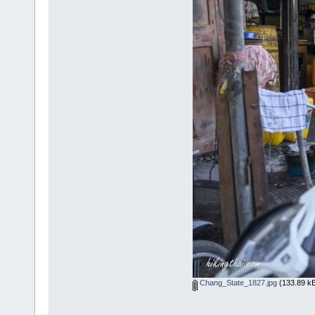
Chang_State_1827.jpg
(133.89 kB,