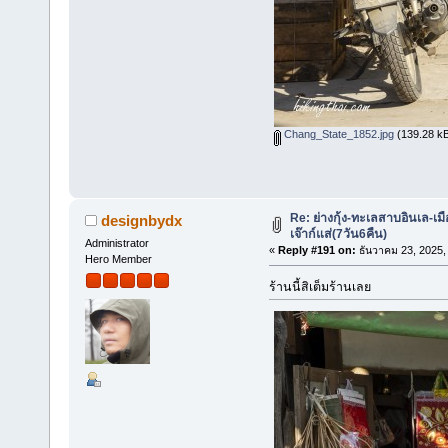
Chang_State_1852.jpg
(139.28 kB,
Re: ย่างกุ้ง-ทะเลสาบอินเล-เมื
designbydx
เจ๊าก์แส่(7วัน6คืน)
Administrator
«
Reply #191 on:
ธันวาคม 23, 2025,
Hero Member
ร้านนี้สิเต็มร้านเลย