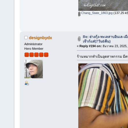
Chang_State_1863.jpg
(137.25 kB,
Re: ย่างกุ้ง-ทะเลสาบอินเล-เมื
designbydx
เจ๊าก์แส่(7วัน6คืน)
Administrator
«
Reply #194 on:
ธันวาคม 23, 2025,
Hero Member
ร้านหมากทำเป็นอุตสาหกรรม มีคนก