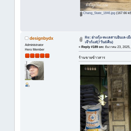
Chang_State_1846.jpg
(167.66 kB,
Re: ย่างกุ้ง-ทะเลสาบอินเล-เมื
designbydx
เจ๊าก์แส่(7วัน6คืน)
Administrator
«
Reply #189 on:
ธันวาคม 23, 2025,
Hero Member
ร้านขายข้าวสาร