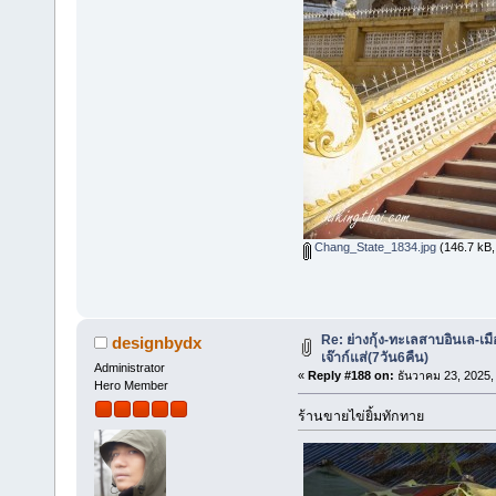
Chang_State_1834.jpg
(146.7 kB, 
Re: ย่างกุ้ง-ทะเลสาบอินเล-เมื
designbydx
เจ๊าก์แส่(7วัน6คืน)
Administrator
«
Reply #188 on:
ธันวาคม 23, 2025,
Hero Member
ร้านขายไข่ยิ้มทักทาย