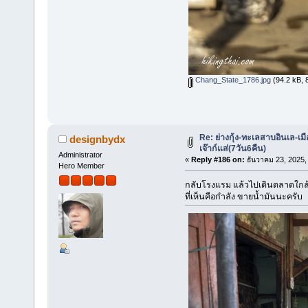
Chang_State_1786.jpg
(94.2 kB, 8
Re: ย่างกุ้ง-ทะเลสาบอินเล-เมื
designbydx
เจ๊าก์แส่(7วัน6คืน)
Administrator
«
Reply #186 on:
ธันวาคม 23, 2025,
Hero Member
กลับโรงแรม แล้วไปเดินตลาดใกล
ที่เห็นคือกำลัง ขายน้ำมันนะครับ