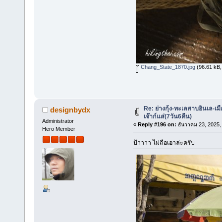
Chang_State_1870.jpg
(96.61 kB, 
Re: ย่างกุ้ง-ทะเลสาบอินเล-เมื
designbydx
เจ๊าก์แส่(7วัน6คืน)
Administrator
«
Reply #196 on:
ธันวาคม 23, 2025,
Hero Member
ป้าาาา ไม่ถือเอาล่ะครับ