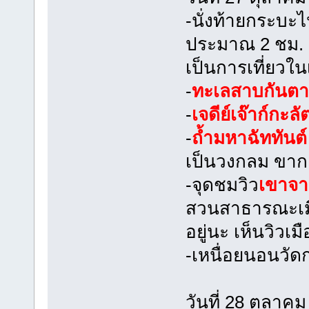
-นั่งท้ายกระบะ
ประมาณ 2 ชม. ถ
เป็นการเที่ยวใ
-
ทะเลสาบกันต
-
เจดีย์เจ๊าก์กะลั
-
ถ้ำมหาฉัททันต์
เป็นวงกลม ขากลั
-จุดชมวิว
เขาจา
สวนสาธารณะเมือ
อยู่นะ เห็นวิวเ
-เหนื่อยนอนวัด
วันที่ 28 ตุลาค