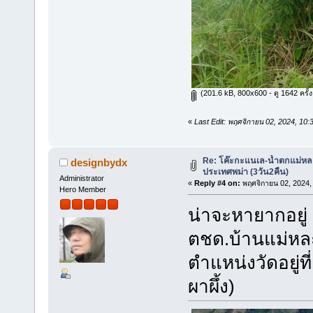
(201.6 kB, 800x600 - ดู 1642 ครั้ง
«
Last Edit: พฤศจิกายน 02, 2024, 10
Re: โค๊ะกะแนเล-น้ำตกแม่หล
designbydx
ประเทศพม่า (3วัน2คืน)
Administrator
«
Reply #4 on:
พฤศจิกายน 02, 2024,
Hero Member
น่าจะหายากอยู่
ตชด.บ้านแม่หละย
ตำแหน่งวัดอยู่ท
ผาผึ้ง)