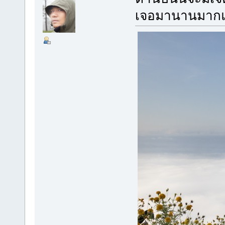
เจอมานานมาก