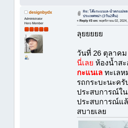
Re: โค๊ะกะแนเล-น้ำตกแม่หล
designbydx
ประเทศพม่า (3วัน2คืน)
Administrator
«
Reply #3 on:
พฤศจิกายน 02, 2024,
Hero Member
ลุยยยยย
วันที่ 26 ตุลาคม
นี่เลย
ห้องน้ำส
กะแนเล
ทะเลหมอ
รถกระบะนะครับ ที
ประสบการณ์ในกา
ประสบการณ์แล้ว
สบายเลย