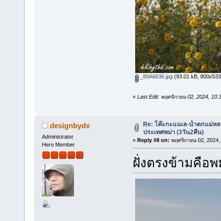
_89A6636.jpg
(93.01 kB, 800x533 -
«
Last Edit: พฤศจิกายน 02, 2024, 10
Re: โค๊ะกะแนเล-น้ำตกแม่หล
designbydx
ประเทศพม่า (3วัน2คืน)
Administrator
«
Reply #8 on:
พฤศจิกายน 02, 2024,
Hero Member
ฝั่งตรงข้ามคือพ