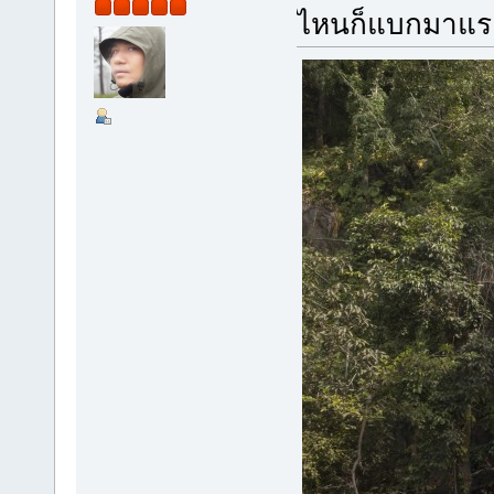
ไหนก็แบกมาแระ 