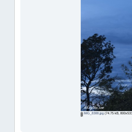
IMG_8388.jpg
(74.75 kB, 800x533 -