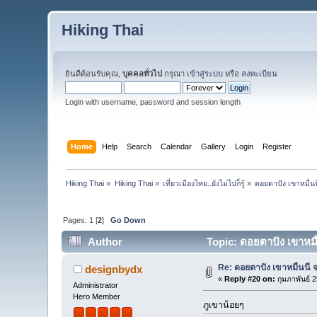
Hiking Thai
ยินดีต้อนรับคุณ,
บุคคลทั่วไป
กรุณา
เข้าสู่ระบบ
หรือ
ลงทะเบียน
Login with username, password and session length
Home
Help
Search
Calendar
Gallery
Login
Register
Hiking Thai
»
Hiking Thai
»
เที่ยวเมืองไทย..ยังไม่ไปก็รู้
»
ดอยตาปัง เขาหมื่นน
Pages:
1
[
2
]
Go Down
Author
Topic: ดอยตาปัง เขาหมื่
Re: ดอยตาปัง เขาหมื่นนี จ
designbydx
«
Reply #20 on:
กุมภาพันธ์ 
Administrator
Hero Member
ภูเขาน้อยๆ