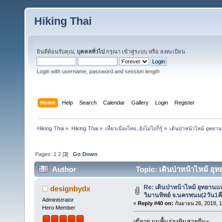
Hiking Thai
ยินดีต้อนรับคุณ,
บุคคลทั่วไป
กรุณา
เข้าสู่ระบบ
หรือ
ลงทะเบียน
Login with username, password and session length
Home
Help
Search
Calendar
Gallery
Login
Register
Hiking Thai
»
Hiking Thai
»
เที่ยวเมืองไทย..ยังไม่ไปก็รู้
»
เดินป่าหน้าไหม้ อุทยา
Pages:
1
2
[
3
]
Go Down
Author
Topic: เดินป่าหน้าไหม้ อุ
120075 times)
Re: เดินป่าหน้าไหม้ อุทยานแ
designbydx
วิมานทิพย์ จ.นครพนม(2วัน1ค
Administrator
«
Reply #40 on:
กันยายน 26, 2018, 
Hero Member
เขียวๆ บนพื้นร่องหินสวยดีนะ