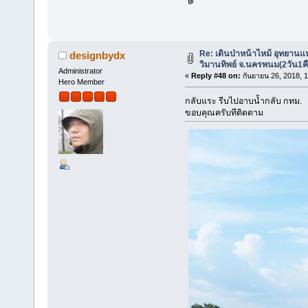
Re: เดินป่าหน้าไหม้ อุทยานแ
designbydx
วิมานทิพย์ จ.นครพนม(2วัน1ค
Administrator
«
Reply #48 on:
กันยายน 26, 2018, 
Hero Member
กลับแระ รีบไปอาบน้ำกลับ กทม.
ขอบคุณครับทีติดตาม