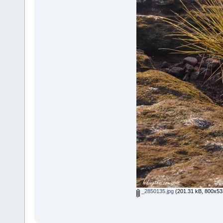
_2850135.jpg
(201.31 kB, 800x533 