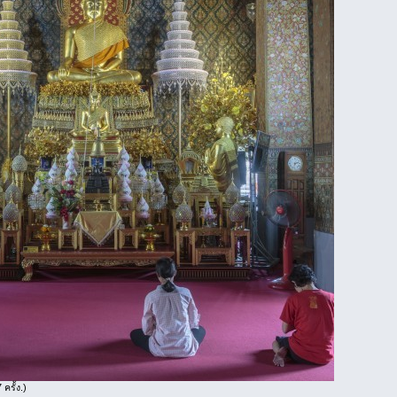
ครั้ง.)