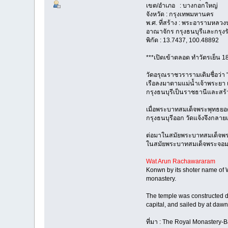
เขต/อำเภอ : บางกอกใหญ่
จังหวัด : กรุงเทพมหานคร
พ.ศ. ที่สร้าง : พระอารามหล
อาณาจักร กรุงธนบุรีและกรุงรั
พิกัด : 13.7437, 100.48892
***เปิดเข้าตลอด ทำวัตรเย็น 1
วัดอรุณราชวรารามเดิมชื่อว่า 
เรือลงมาตามแม่น้ำเจ้าพระยา เพ
กรุงธนบุรีเป็นราชธานีและสร
เมื่อพระบาทสมเด็จพระพุทธยอด
กรุงธนบุรีออก วัดแจ้งจึงกลาย
ต่อมาในสมัยพระบาทสมเด็จพระพ
ในสมัยพระบาทสมเด็จพระจอมเกล้า
Wat Arun Rachawararam
Konwn by its shoter name of Wa
monastery.
The temple was constructed du
capital, and sailed by at daw
ที่มา : The Royal Monastery-