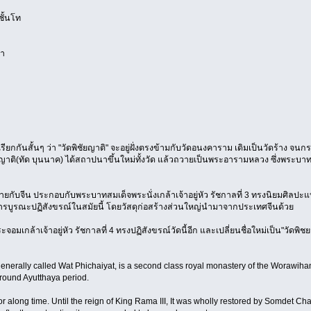
ชั้นโท
ยา
ียกกันสั้นๆ ว่า "วัดพิชัยญาติ" จะอยู่ฝั่งตรงข้ามกับวัดอนงคาราม เดิมเป็นวัดร้าง จนกระ
ติ(ทัด บุนนาค) ได้สถาปนาขึ้นใหม่ทั้งวัด แล้วถวายเป็นพระอารามหลวง ซึ่งพระบาทสมเ
้าขายกับจีน ประกอบกับพระบาทสมเด็จพระนั่งเกล้าเจ้าอยู่หัว รัชกาลที่ 3 ทรงนิยมศิ
รับการบูรณะปฏิสังขรณ์ในสมัยนี้ โดยวัสดุก่อสร้างส่วนใหญ่นำมาจากประเทศจีนด้วย
เกล้าเจ้าอยู่หัว รัชกาลที่ 4 ทรงปฏิสังขรณ์วัดนี้อีก และเปลี่ยนชื่อใหม่เป็น"วัดพิชย
enerally called Wat Phichaiyat, is a second class royal monastery of the Worawihan
 around Ayutthaya period.
 along time. Until the reign of King Rama III, It was wholly restored by Somdet 