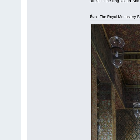
official in the king's court. A
ที่มา : The Royal Monastery-