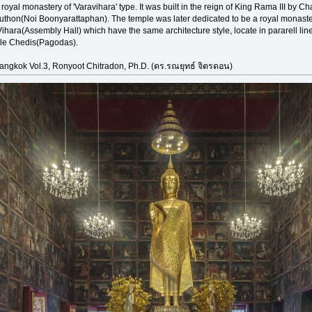
 royal monastery of 'Varavihara' type. It was built in the reign of King Rama III by
uthon(Noi Boonyarattaphan). The temple was later dedicated to be a royal monaste
ihara(Assembly Hall) which have the same architecture style, locate in pararell l
yle Chedis(Pagodas).
Bangkok Vol.3, Ronyoot Chitradon, Ph.D. (ดร.รณยุทธ์ จิตรดอน)