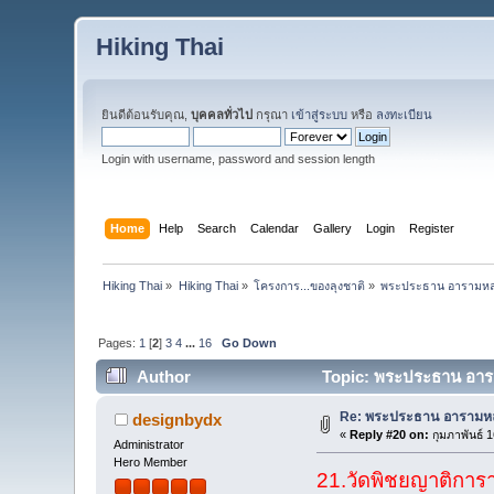
Hiking Thai
ยินดีต้อนรับคุณ,
บุคคลทั่วไป
กรุณา
เข้าสู่ระบบ
หรือ
ลงทะเบียน
Login with username, password and session length
Home
Help
Search
Calendar
Gallery
Login
Register
Hiking Thai
»
Hiking Thai
»
โครงการ...ของลุงชาติ
»
พระประธาน อารามหล
Pages:
1
[
2
]
3
4
...
16
Go Down
Author
Topic: พระประธาน อาร
Re: พระประธาน อารามหล
designbydx
«
Reply #20 on:
กุมภาพันธ์ 
Administrator
Hero Member
21.วัดพิชยญาติการ