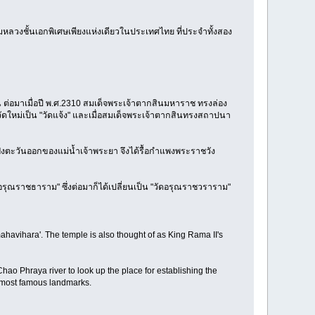
ลวงชั้นเอกพิเศษเพียงแห่งเดียวในประเทศไทย ที่ประจำทั้งสอง
น ต่อมาเมื่อปี พ.ศ.2310 สมเด็จพระเจ้าตากสินมหาราช ทรงล่อง
่อวัดใหม่เป็น "วัดแจ้ง" และเมื่อสมเด็จพระเจ้าตากสินทรงสถาปนา
่งตะวันออกของแม่น้ำเจ้าพระยา จึงได้รื้อกำแพงพระราชวัง
ุณราชธาราม" ซึ่งต่อมาก็ได้เปลี่ยนเป็น "วัดอรุณราชวราราม"
mahavihara'. The temple is also thought of as King Rama II's
ao Phraya river to look up the place for establishing the
s most famous landmarks.