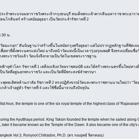
วงประจำพระบรมมหาราชวังพระเจ้ากรุงธนบุรี สมเด็จพระเจ้าตากสินมหาราช พระอารามห
ตนโกสินทร์ สร้างสมัยอยุธยา เป็นวัดประจำรัชกาลที่ 2
8.30 น.
"วัดมะกอก" สันนิษฐานว่าสร้างขึ้นในสมัยกรุงศรีอยุธยา แต่ไม่ปรากฏหลักฐานที่ชัดเจ
ื่อหาที่ตั้งพระนครแห่งใหม่ มาถึงหน้าวัดแห่งนี้เป็นเวลารุ่งอรุณพอดี จึงทรงเปลี่ยนชื
้างพระราชวังแล้ว วัดแจ้งจึงกลายเป็นวัดในเขตพระราชฐาน
ฟ้าจุฬาโลก รัชกาลที่ 1 เสด็จเถลิงถวัลยราชสมบัติ และได้สร้างพระนครขึ้นใหม่ทางฝั
เป็นวัดที่อยู่นอกพระราชวัง และเป็นวัดที่มีพระสงฆ์จำพรรษา
ุทธเลิศหล้านภาลัย รัชกาลที่ 2 ทรงปฏิสังขรณ์วัดและพระราชทานนามใหม่ว่า "วัดอร
เจ้าอยู่หัว รัชกาลที่ 4 และใช้ชื่อนี้มาจวบถึงปัจจุบัน
t Arun, the temple is one of the six royal temple of the highest class of 'Rajavara
ring the Ayutthaya period. King Taksin founded the temple when he sailed along Ch
n, later it became known as the Temple of the Dawn. It also became one of the city'
Bangkok Vol.3, Ronyoot Chitradon, Ph.D. (ดร.รณยุทธ์ จิตรดอน)