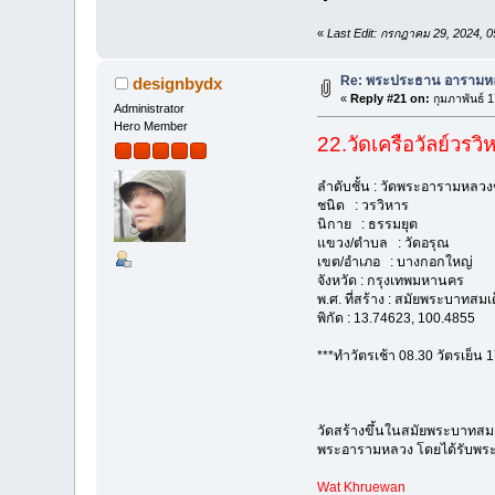
«
Last Edit: กรกฎาคม 29, 2024, 
Re: พระประธาน อารามหล
designbydx
«
Reply #21 on:
กุมภาพันธ์ 
Administrator
Hero Member
22.วัดเครือวัลย์วรวิ
ลำดับชั้น : วัดพระอารามหลวงช
ชนิด : วรวิหาร
นิกาย : ธรรมยุต
แขวง/ตำบล : วัดอรุณ
เขต/อำเภอ : บางกอกใหญ่
จังหวัด : กรุงเทพมหานคร
พ.ศ. ที่สร้าง : สมัยพระบาทสมเด็
พิกัด : 13.74623, 100.4855
***ทำวัตรเช้า 08.30 วัตรเย็น 
วัดสร้างขึ้นในสมัยพระบาทสมเด็
พระอารามหลวง โดยได้รับพระร
Wat Khruewan