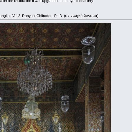
nd after the restoration it was upgraded to be royal monastery.
Bangkok Vol.3, Ronyoot Chitradon, Ph.D. (ดร.รณยุทธ์ จิตรดอน)