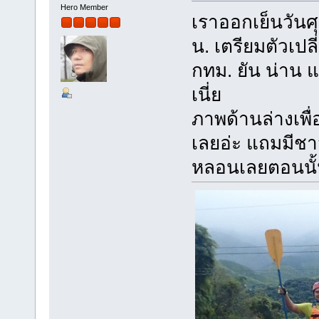
Hero Member
เราออกเย็นวันศ
น. เตรียมตัวเป
กทม. ยัน น่าน 
เนี่ย
ภาพด้านล่างเพื่
เลยอ่ะ แถมมีชา
หลอนเลยตอนนั