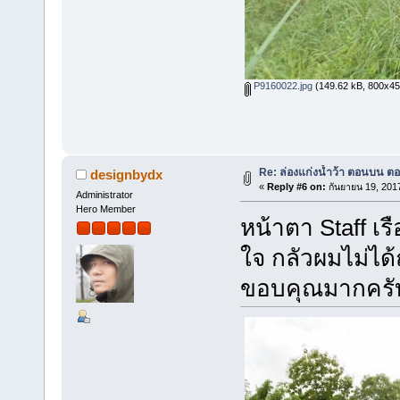
P9160022.jpg
(149.62 kB, 800x450 
Re: ล่องแก่งน้ำว้า ตอนบน ตอ
designbydx
«
Reply #6 on:
กันยายน 19, 201
Administrator
Hero Member
หน้าตา Staff เร
ใจ กลัวผมไม่ได
ขอบคุณมากครั