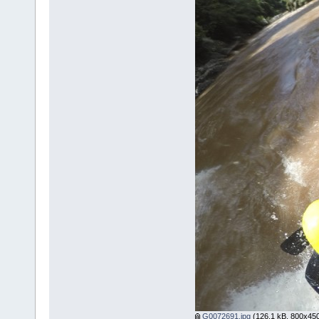
G0072691.jpg
(126.1 kB, 800x450 -