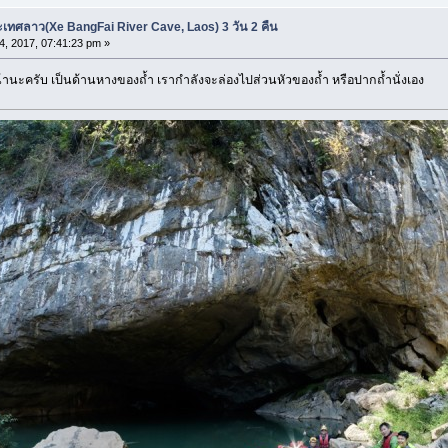
ะเทศลาว(Xe BangFai River Cave, Laos) 3 วัน 2 คืน
04, 2017, 07:41:23 pm »
นหน้านะครับ เป็นด้านหางของถ้ำ เรากำลังจะล่องไปส่วนหัวของถ้ำ หรือปากถ้ำนั่งเอง