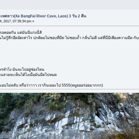
ะเทศลาว(Xe BangFai River Cave, Laos) 3 วัน 2 คืน
04, 2017, 07:39:34 pm »
่รอคอยกัน แต่มันมีแก่งนี่สิ
ู้สึกอึดอัดเท่าไร ปกติผมไม่ชอบที่มืด ไม่ชอบถ้ำ กลิ่นไม่ดี แต่ที่นี่มีเพียงความมืด
ครทำไง มันจะไปอยู่ช่องไหน
หนสวยจะเห็นได้ไงเมื่อมันมืดไปหมด
่ นอนไม่หลับ หรือว่าาาา เรากินเยอะไป 5555(หมูยออร่อยมากกก)