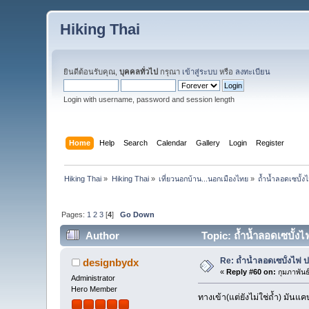
Hiking Thai
ยินดีต้อนรับคุณ,
บุคคลทั่วไป
กรุณา
เข้าสู่ระบบ
หรือ
ลงทะเบียน
Login with username, password and session length
Home
Help
Search
Calendar
Gallery
Login
Register
Hiking Thai
»
Hiking Thai
»
เที่ยวนอกบ้าน...นอกเมืองไทย
»
ถ้ำน้ำลอดเซบั้
Pages:
1
2
3
[
4
]
Go Down
Author
Topic: ถ้ำน้ำลอดเซบั้ง
Re: ถ้ำน้ำลอดเซบั้งไฟ 
designbydx
«
Reply #60 on:
กุมภาพันธ
Administrator
Hero Member
ทางเข้า(แต่ยังไม่ใช่ถ้ำ) มันแ