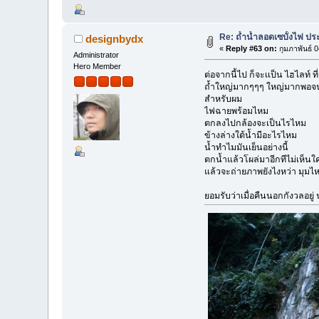
Re: ถ้ำน้ำลอดเซบั้งไฟ ปร
designbydx
«
Reply #63 on:
กุมภาพันธ์ 
Administrator
Hero Member
ต่อจากนี้ไป ก็จะเเป็น ไฮไลท์ ที
ถ้ำใหญ่มากๆๆๆ ใหญ่มากพอจนไม่ร
สำหรับผม
ไฟฉายพร้อมไหม
ตกลงไปกล้องจะเป็นไรไหม
ข้างล่างใต้น้ำมีอะไรไหม
น้ำทำไมมันเย็นอย่างนี้
ตกน้ำแล้วโผล่มาอีกทีไม่เห็นใ
แล้วจะถ่ายภาพยังไงหว่า มุมไ
ยอมรับว่าเมื่อคืนนอกกังวลอยู