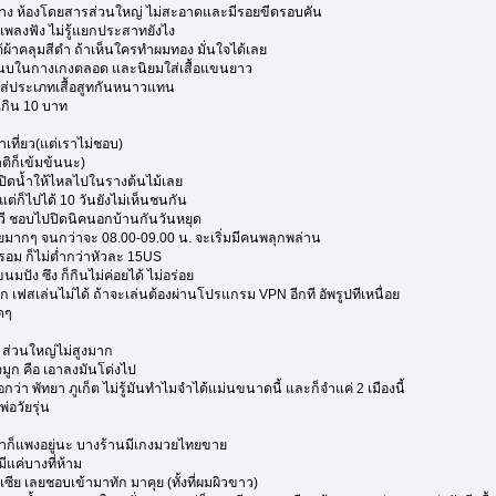
ล้าง ห้องโดยสารส่วนใหญ่ ไม่สะอาดและมีรอยขีดรอบคัน
พลงฟัง ไม่รู้แยกประสาทยังไง
ต้ผ้าคลุมสีดำ ถ้าเห็นใครทำผมทอง มั่นใจได้เลย
ื้อแนบในกางเกงตลอด และนิยมใส่เสื้อแขนยาว
ต่ใส่ประเภทเสื้อสูทกันหนาวแทน
เกิน 10 บาท
ที่ยว(แต่เราไม่ชอบ)
ิก็เข้มข้นนะ)
เปิดน้ำให้ไหลไปในรางต้นไม้เลย
่ก็ไปได้ 10 วันยังไม่เห็นชนกัน
ีวี ชอบไปปิดนิคนอกบ้านกันวันหยุด
มากๆ จนกว่าจะ 08.00-09.00 น. จะเริ่มมีคนพลุกพล่าน
ม ก็ไม่ต่ำกว่าหัวละ 15US
นมปัง ซึง ก็กินไม่ค่อยได้ ไม่อร่อย
 เฟสเล่นไม่ได้ ถ้าจะเล่นต้องผ่านโปรแกรม VPN อีกที อัพรูปทีเหนื่อย
ุดๆ
ส่วนใหญ่ไม่สูงมาก
มูก คือ เอาลงมันโด่งไป
่า พัทยา ภูเก็ต ไม่รู้มันทำไมจำได้แม่นขนาดนี้ และก็จำแค่ 2 เมืองนี้
่อวัยรุ่น
ราคาก็แพงอยู่นะ บางร้านมีเกงมวยไทยขาย
มีแค่บางที่ห้าม
ีย เลยชอบเข้ามาทัก มาคุย (ทั้งที่ผมผิวขาว)