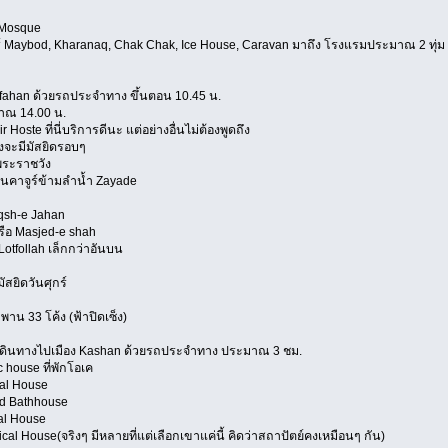
 Mosque
od, Kharanaq, Chak Chak, Ice House, Caravan มาถึง โรงแรมประมาณ 2 ทุ่ม
sfahan ด้วยรถประจำทาง ขึ้นตอน 10.45 น.
 14.00 น.
te ที่นี่บริการดีนะ แต่อย่างอื่นไม่ต้องพูดถึง
มีมัสยิดรอบๆ
ะราชวัง
ูร์ข้ามลำน้ำ Zayade
aqsh-e Jahan
Masjed-e shah
llah เล็กกว่าอันบน
ิดวันศุกร์
3 โค้ง (ฟ้าปิดเซ็ง)
ช้าเดินทางไปเมือง Kashan ด้วยรถประจำทาง ประมาณ 3 ชม.
ouse ที่พักโอเค
l House
Bathhouse
l House
use(จริงๆ มีหลายที่แต่เลือกเขาแค่นี้ คิดว่าสถาปัตย์คงเหมือนๆ กัน)