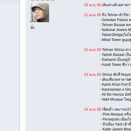
10 เม.ย. 60
เดินทางด้วยสายการ
11 เม.ย. 60
ถึง Tehran ทำวีซ่า 
- Golestan Palace พระ
- Tehran Bazaar ตล
- National Jewels Museum (
- Tabiat Bridge(ไม่ได้
- Milad Tower ดูมุมสูงเ
12 เม.ย. 60
Tehran-Shiraz ฝาก
- Tajrish Bazaar เป็นตล
- Darband เป็นหมู่บ้านทีม
- Azadi Tower ตึกวายคว่ำ
13 เม.ย. 60
Shiraz พักที่ Niay
- เดินเที่ยวตลาด Vakil 
- Karim Khan Fort ป้
- Narenjestan e Ghavam
- Ali Ibn Hamza มัสยิด(ไ
- Vakil Mosque ใหญ่มาก 
14 เม.ย. 60
เช็คเอ๊า เหมารถ(23
- Pink Mosque หรือ Nasir
- Persepolis เมืองโ
- ถึงเมือง Yard เข้าที่พัก O
- Kabir Jameh Mosque 