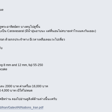
ue
อาทิตย์ตก บางคนไปดูขึ้น
ravasaral (มีน้ำอุ่นอาบนะ แต่ที่นอนไม่สบายเท่าไรแมลงวันเยอะ)
hran ด้วยรถประจำทาง มีเวลาเหลือเลยแวะไปเที่ยว
ับ
ang 8 mm and 12 mm, fuji 55-250
ncake
ันละ 2000 บาท ค่าเครื่อง 16,000 บาท
ป 4,000 บาท เป้ใส่ไม่หมด
ิหร่าน ลองไปอ่านดูลิงค์ด้านล่างนี้นะครับ
d/Iran/GateofAllNations_Iran.pdf