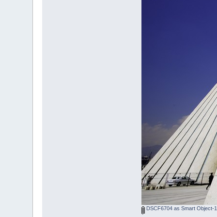
DSCF6704 as Smart Object-1