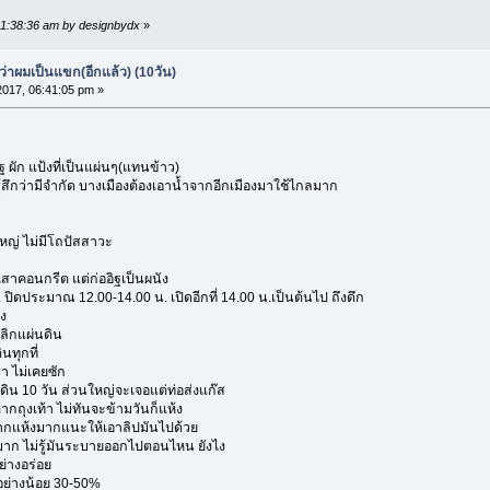
11:38:36 am by designbydx
»
่าผมเป็นแขก(อีกแล้ว) (10วัน)
017, 06:41:05 pm »
อูฐ ผัก แป้งที่เป็นแผ่นๆ(แทนข้าว)
่รู้สึกว่ามีจำกัด บางเมืองต้องเอาน้ำจากอีกเมืองมาใช้ไกลมาก
ใหญ่ ไม่มีโถปัสสาวะ
าคอนกรีต แต่ก่ออิฐเป็นผนัง
ปิดประมาณ 12.00-14.00 น. เปิดอีกที่ 14.00 น.เป็นต้นไป ถึงดึก
ง
ิกแผ่นดิน
นทุกที่
่า ไม่เคยซัก
เดิน 10 วัน ส่วนใหญ่จะเจอแต่ท่อส่งแก๊ส
ากถุงเท้า ไม่ทันจะข้ามวันก็แห้ง
 ปากแห้งมากแนะให้เอาลิปมันไปด้วย
ยอะมาก ไม่รู้มันระบายออกไปตอนไหน ยังไง
ย่างอร่อย
้งอย่างน้อย 30-50%