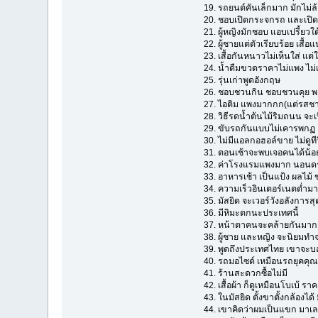
19. รถยนต์คันเล็กมาก มักไม่
20. ชอบเปิดกระจกรถ และเปิดเ
21. ผู้หญิงมักชอบ แอบเปรี้ยวใ
22. ผู้ชายแต่ตัวเรียบร้อย เส
23. เสื้อกันหนาวไม่เห็นใส่ แ
24. น้ำดืมขวดราคาไม่แพง ไม่
25. รุ่นเก่าพูดอังกฤษ
26. ชอบชวนกิน ชอบชวนคุย พาเ
27. ไอติม แพงมากกก(แต่รสชาต
28. วิธีรดน้ำต้นไม้ริมถนน จะ
29. ขับรถกันแบบไม่เคารพกฏ แต
30. ไม่มีแอลกอฮอล์ขาย ไม่ดูท
31. ตอนเช้าจะพบเจอคนได้น้อย
32. ค่าโรงแรมแพงมาก นอนดรอ
33. อาหารเช้า เป็นแป้ง ผลไม้ ข
34. ความเร็วอินเตอร์เนตต่ำมาก
35. มัสยิด จะเวอร์วังอลังการส
36. มีหิมะตกนะประเทศนี้
37. หน้าตาคนจะคล้ายกันมาก 
38. ผู้ชาย และหญิง จะนิยมทำจ
39. พูดถึงประเทศไทย เขาจะบอกว
40. รถมอไซด์ เหมือนรถยุคคุณพ
41. ร้านสะดวกซื้อไม่มี
42. เสื้อผ้า ก็ดูเหมือนโบเบ้ 
43. ในมัสยิด ตั้งขาตั้งกล้องได้ 
44. เขาคิดว่าผมเป็นแขก มาเลเซ