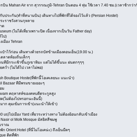
บิน Mahan Air จาก สุวรรณภูมิ-Tehran บินตอน 4 ทุ่ม ใช้เวลา 7.40 ชม.(เวลาช้ากว่าก
กับประกัน(ทำที่สนามบิน) เดินทางไปที่พักที่ได้จองไว้แล้ว (Persian Hostel)
ราชวังสวนกุหลาย
าด
ไม่ได้เที่ยวเพราะปิด เนื่องจากเป็นวัน Father day)
ไป)
มือง Tehran
เป๋าไว้ก่อน เดินทางด้วยรถบัสข้ามเมืองตอนเย็น(19.00 น.)
าดท้องถิ่นเล็กๆ
ีกระเช้าขึ้นภูเขาหิมะ แต่ไม่ได้ขึ้นนะ ฝนตกๆๆๆ
 (ไม่ได้ไป เวลาไม่พอ)
esh Boutique Hoste(ที่พักนี้โอเคเลยนะ แนะนำ)
Bazaar ทีมีพรมขายเยอะๆ
อม
 คฤหาสห์ของคหบดีตระกูลสูง
ม่ต้องไปหรอกนะอันนี้)
คุมเข้มการเข้า(แนะนำให้เข้า)
0 us)ไปเมือง Yard เที่ยวระหว่างทาง ไม่ต้องย้อนกลับเข้าเมือง
 ol Molk Mosque มัสยิสสีชมพู
บราณ
rient Hotel (ที่นี่ไม่โอเคน่ะ) ถึงเย็นมืดๆ
ติดที่พัก