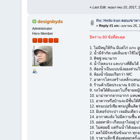
«
Last Edit: พฤษภาคม 10, 2017, 
Re: Hello Iran ตอนเขาหาว
designbydx
«
Reply #1 on:
เมษายน 26, 2
Administrator
Hero Member
อิหร่าน 60 ข้อที่สะดุด
1. ไม่มีหมูให้กิน มีแต่ไก่ แกะ 
2. น้ำมีจำกัด แต่เห็นเขาใช้ไม
3. ทิชชู่ หนามาก
4. น้ำไหลแรง และบางที่ดื่มได้
5. ห้องน้ำเป็นแบบนั่งยองส่วน
6. ห้องน้ำนิยมเรียกว่า WC
7. อาคารโครงสร้างเหล็กแทนเส
8. ร้านค้าเปิดประมาณ 9.00 น. 
9. รถไฟใต้ดินแยกโบกี้ชายหญิ
10. มาม่าหากยากมากก แทบพล
11. อาคารหรือบ้านจะมีชั้นใต้ดิ
12. พรมเปอร์เซีย พรมปูพื้นคิดว
13. มิเตอร์ประปา เจออันเดียว 
14. อากาศแห้ง ไม่มีความชื้น ต
15. ออยทาผิว เกือบเอาไม่อยู่
16. ไม่ค่อยฉี่ แต่กินน้ำได้เ
17. ผลไม้มีรสเข้มข้นมาก ทุกอ
18. ราคาแท็กซี่ ต้องต่อทุกครั