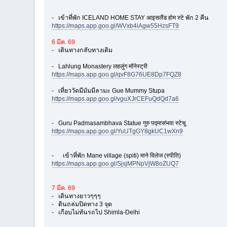
- เข้าที่พัก ICELAND HOME STAY आइसलैंड होम स्टे พัก 2 คืน
https://maps.app.goo.gl/WVxb4iAgw55HzsFT9
6 มีค. 69
- เดินทางกลับทางเดิม
- Lahlung Monastery लहलुंग मॉनेस्ट्री
https://maps.app.goo.gl/qvF8G76UE8Dp7FQZ8
- เที่ยววัดมีมัมมีลามะ Gue Mummy Stupa
https://maps.app.goo.gl/vguXJrCEFuQdQd7a6
- Guru Padmasambhava Statue गुरु पद्मासंभवा स्टेचू
https://maps.app.goo.gl/YuUTgGY8gkUC1wXn9
- เข้าที่พัก Mane village (spiti) माने विलेज (स्पीति)
https://maps.app.goo.gl/SjsjMPNpVjW8oZUQ7
7 มีค. 69
- เดินทางยาวๆๆๆ
- ดินถล่มปิดทาง 3 จุด
- เกือบไม่ทันรถไป Shimla-Delhi