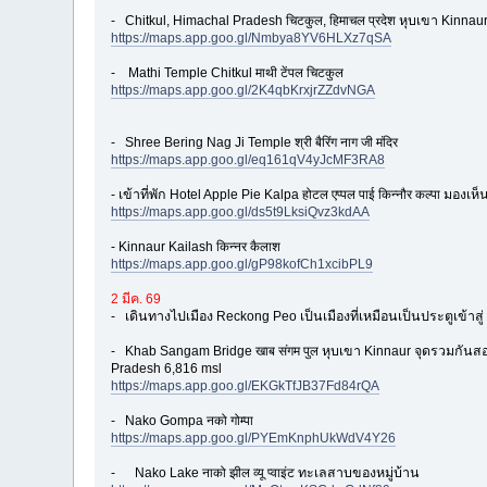
- Chitkul, Himachal Pradesh चिटकुल, हिमाचल प्रदेश หุบเขา Kinna
https://maps.app.goo.gl/Nmbya8YV6HLXz7qSA
- Mathi Temple Chitkul माथी टेंपल चिटकुल
https://maps.app.goo.gl/2K4qbKrxjrZZdvNGA
- Shree Bering Nag Ji Temple श्री बैरिंग नाग जी मंदिर
https://maps.app.goo.gl/eq161qV4yJcMF3RA8
- เข้าที่พัก Hotel Apple Pie Kalpa होटल एप्पल पाई किन्नौर कल्पा มอ
https://maps.app.goo.gl/ds5t9LksiQvz3kdAA
- Kinnaur Kailash किन्‍नर कैलाश
https://maps.app.goo.gl/gP98kofCh1xcibPL9
2 มีค. 69
- เดินทางไปเมือง Reckong Peo เป็นเมืองที่เหมือนเป็นประตูเข้าสู่ S
- Khab Sangam Bridge खाब संगम पुल หุบเขา Kinnaur จุดรวมกันสอ
Pradesh 6,816 msl
https://maps.app.goo.gl/EKGkTfJB37Fd84rQA
- Nako Gompa नको गोम्पा
https://maps.app.goo.gl/PYEmKnphUkWdV4Y26
- Nako Lake नाको झील व्यू प्वाइंट ทะเลสาบของหมู่บ้าน