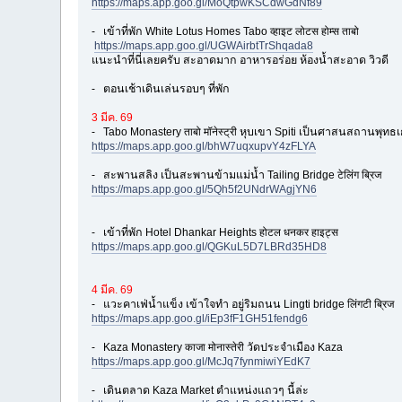
https://maps.app.goo.gl/MoQtpwKSCdwGdNf89
- เข้าที่พัก White Lotus Homes Tabo व्हाइट लोटस होम्स ताबो
https://maps.app.goo.gl/UGWAirbtTrShqada8
แนะนำที่นี่เลยครับ สะอาดมาก อาหารอร่อย ห้องน้ำสะอาด วิวดี
- ตอนเช้าเดินเล่นรอบๆ ที่พัก
3 มีค. 69
- Tabo Monastery ताबो मॉनेस्ट्री หุบเขา Spiti เป็นศาสนสถานพุทธเก่าแก
https://maps.app.goo.gl/bhW7uqxupvY4zFLYA
- สะพานสลิง เป็นสะพานข้ามแม่น้ำ Tailing Bridge टेलिंग ब्रिज
https://maps.app.goo.gl/5Qh5f2UNdrWAgjYN6
- เข้าที่พัก Hotel Dhankar Heights होटल धनकर हाइट्स
https://maps.app.goo.gl/QGKuL5D7LBRd35HD8
4 มีค. 69
- แวะคาเฟ่น้ำแข็ง เข้าใจทำ อยู่ริมถนน Lingti bridge लिंगटी ब्रिज
https://maps.app.goo.gl/iEp3fF1GH51fendg6
- Kaza Monastery काजा मोनास्तेरी วัดประจำเมือง Kaza
https://maps.app.goo.gl/McJq7fynmiwiYEdK7
- เดินตลาด Kaza Market ตำแหน่งแถวๆ นี้ล่ะ