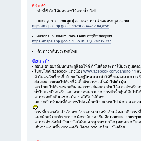
8 มีค.69
- เข้าที่พักไม่ได้นอนเอาไว้อาบน้ำ Delhi
- Humayun’s Tomb हुमायूं का मकबरा หลุมฝังศพตระกูล Akbar
https://maps.app.goo.gl/fhvpP83X4Yv96Qv58
- National Museum, New Delhi राष्ट्रीय संग्रहालय
https://maps.app.goo.gl/D5oThFaQ179bs9Dz7
- เดินทางกลับประเทศไทย
ข้อแนะนำ
- ตอนนอนอย่าลืมปิดประตูล็อคให้ดี ถ้าไม่ล็อคจะทำให้ประตูเปิดล
- ไปกับไกด์ facebook แดงน้อย
www.facebook.com/dangnoi44
สบ
- ถ้าไม่แน่ใจเรื่องเสื้อผ้าจะกันอยู่ไหม แนะนำให้ซื้อแผ่นแปะคว
- ฝุ่นเยอะเอาแมสไปด้วยก็ดี เสื้อผ้าควรจะเป็นผ้าไม่เก็บฝุ่น
- เอา liner ไปด้วยเพราะที่นอนอาจจะฝุ่นเยอะ ช่วยได้เยอะสำหรับคน
- น้ำไม่ค่อยมีนะครับ และอากาศหนาวมาก การทำน้ำอุ่นก็ลืมไปได้เ
- อาหารจะมีกลิ่นแขกแม้จะขอให้ไม่ใส่ก็ตาม
- เหมาะสำหรับคนที่ต้องการไปลดน้ำหนัก ผมหายไป 4 กก. แต่ตอนนี
- การเที่ยวอาจไม่เป็นไปตามโปรแกรมนะครับเป็นเรื่องปกติ การเที
- แนะนำครีมทาผิว ทาปาก ดีกว่าหิมาลายัน คือ Boroline antiseptic
- อาหารสำเร็จที่นำไปเอาไปได้หมด หมู หมา กา ไก่ (ตอนแรกกังวล
- เส้นทางแบบขึ้นเขานะครับ ใครเมารถ เตรียมยาไปด้วย