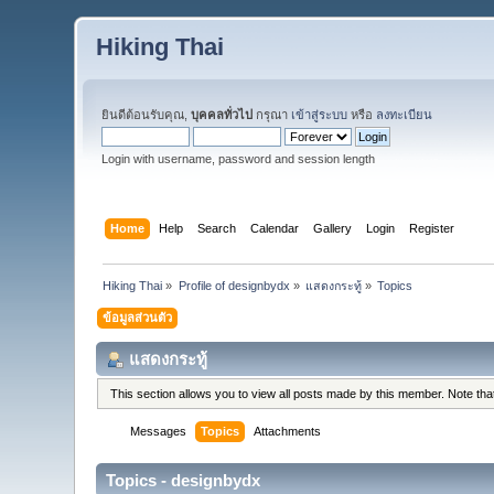
Hiking Thai
ยินดีต้อนรับคุณ,
บุคคลทั่วไป
กรุณา
เข้าสู่ระบบ
หรือ
ลงทะเบียน
Login with username, password and session length
Home
Help
Search
Calendar
Gallery
Login
Register
Hiking Thai
»
Profile of designbydx
»
แสดงกระทู้
»
Topics
ข้อมูลส่วนตัว
แสดงกระทู้
This section allows you to view all posts made by this member. Note th
Messages
Topics
Attachments
Topics - designbydx