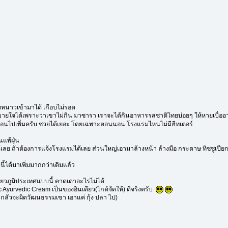
มหนาวเข้ามาได้ เกือบไม่รอด
ายใจได้เพราะว่าเขาไม่กิน มาซารา เราจะได้กินอาหารรสชาติไทยบ่อยๆ ให้หายเบื่อ
ามร้อนไปเพิ่มครับ ช่วยได้เยอะ โดยเฉพาะตอนนอน โรงแรมไหนไม่มีฮีทเตอร์
แพ้ฝุ่น
ลย ถ้าต้องการแจ้งโรงแรมได้เลย ส่วนใหญ่เอามาล้างหน้า ล้างมือ กระดาษ ทิชชู่เปีย
้ได้มาเพิ่มมากกว่าเดิมแล้ว
่ยวภูมิประเทศแบบนี้ คาดเดาอะไรไม่ได้
 Ayurvedic Cream เป็นของอินเดียว(ไกด์จัดให้) ดีจริงครับ
กลัวจะผิดวัฒนธรรมเขา เอาแค่ กุ้ง ปลา ไป)