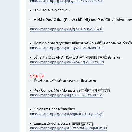
https://maps.app.goo.gl/jxQ2ebPs9GANPT4c9
- แวะปิกนิก ระหว่างทาง
- Hikkim Post Office [The World's Highest Post Office] हिक्किम डाक 
https://maps.app.goo.gl/2QqitUD1V1yAZK4X8
- Komic Monastery कॉमिक मॉनेस्ट्री วัดทิเบตที่เป็น ศากยะวัดเดียวใน
https://maps.app.goo.gl/DLq6vJnVPxKkdFDk9
- เข้าที่พัก ICELAND HOME STAY आइसलैंड होम स्टे พัก 2 คืน
https://maps.app.goo.gl/WVxb4iAgw55HzsFT9
5 มีค. 69
- ตื่นเช้าหน่อยไปเดินเล่นรอบๆ เมือง Kaza
- Key Gompa (Key Monastery) की गोम्पा (की मॉनेस्ट्री)
https://maps.app.goo.gl/ujYF82ERZjcx2dPGA
- Chicham Bridge चिचम ब्रिज
https://maps.app.goo.gl/QWpKkEbYo4yuqrRj9
- Langza Buddha Statue लांगझा बुद्धा स्टेचू
https://maps.app.goo.gl/R3YSvzhGHRiqMEmD8