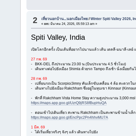
2
เที่ยวนอกบ้าน...นอกเมืองไทย
/
Winter Spiti Valley 2026, In
«
on:
มีนาคม 24, 2026, 05:59:13 am »
Spiti Valley, India
เปิดโลกอีกครั้ง เป็นเส้นที่อยากไปนานแล้ว เส้น เดลลี-มนาลี-เลย
27 กพ. 69
- BKK-DEL ถึงประมาณ 23.00 น.(บินประมาณ 4.5 ชั่วโมง)
- เดินทางต่อไปยังเมือง Shimla ด้วยรถ Tampo ถึงเช้า นั่งเมื่อยกัน
28 กพ. 69
- เปลี่ยนรถเป็น Scorpio/Jimny คันเล็กขับเคลื่อน 4 ล้อ สะดวก
- เดินทางไปยังเมือง Rakchham ซึ่งอยู่ในหุบเขา Kinnaur (Kinnau
- พักที่ Rakchham Vista Home Stay ความสูงประมาณ 3,000 msl
https://maps.app.goo.gl/UzrQ9jRS8fBupHuQA
- ตอนเข้าไปเดินเที่ยว สะพาน Rakchham เป็นสะพานข้ามน้ำเล็ก
https://maps.app.goo.gl/EncPpc2Pn4hhvMU7A
1 มีค. 69
- ได้เริ่มเที่ยวจริงๆ จังๆ แล้ว เดินทางไปยัง