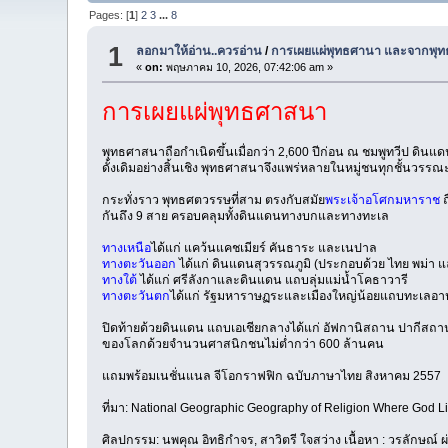
Pages: [
1
]
2
3
...
8
1
ลอกมาให้อ่าน..ควรอ่าน
/
การเผยแผ่พุทธศานา และจากพุท
«
on:
พฤษภาคม 10, 2026, 07:42:06 am »
การเผยแผ่พุทธศาสนา
พุทธศาสนาถือกำเนิดขึ้นเมื่อกว่า 2,600 ปีก่อน ณ ชมพูทวีป ดิน
ดั้งเดิมอย่างสิ้นเชิง พุทธศาสนาจึงแพร่หลายในหมู่ชนทุกชั้นวรรณ
กระทั่งราว พุทธศตวรรษที่สาม ตรงกับสมัย
พระเจ้าอโศกมหาราช
ถ
กันถึง 9 สาย ครอบคลุมทั้งดินแดนทางบกและทางทะเล
ทางเหนือ
ได้แก่ แคว้นแคชเมียร์ คันธาระ และเนปาล
ทางตะวันออก
ได้แก่ ดินแดนสุวรรณภูมิ (ประกอบด้วย ไทย พม่า แ
ทางใต้
ได้แก่ ศรีลังกาและดินแดน แถบลุ่มแม่น้ำโคธาวารี
ทางตะวันตก
ได้แก่ รัฐมหาราษฏระและเมืองใหญ่น้อยแถบทะเลอา
ปิดท้ายด้วยดินแดน แถบเอเชียกลางได้แก่ อัฟกานิสถาน ปากีสถาน
ของโลกด้วยจำนวนศาสนิกชนไม่ต่ำกว่า 600 ล้านคน
แถมพร้อมเนชั่นแนล จีโอกราฟฟิก ฉบับภาษาไทย สิงหาคม 2557
ที่มา: National Geographic Geography of Religion Where God L
ศิลปกรรม: นพคุณ อิทธิกำจร, สาวิตรี ใจสว่าง เนื้อหา : วรลักษณ์ ผ่