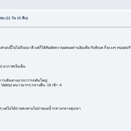
dia (11 วัน 10 คืน)
์ แต่รอบนี้ไปไม่ถึงมนาลี แต่ก็ได้สัมผัสความผสมผสานอินเดีย กับทิเบต ก็จะงงๆ หน่อ
ไป อากาศเริ่มเย็น
ในการเดินทางมากกว่ารถคันใหญ่
r Valley) หนาวมากๆ กลางคืน -16 เช้า -4
ๆ แต่ไม่ได้ถ่ายสะพานไปถ่ายแม่น้ำกลางกลางหุบเขา