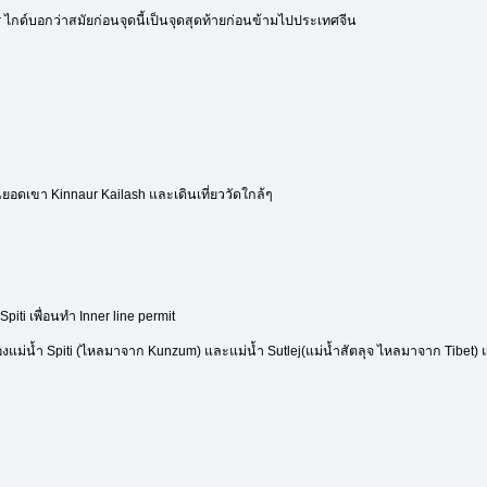
ur ไกด์บอกว่าสมัยก่อนจุดนี้เป็นจุดสุดท้ายก่อนข้ามไปประเทศจีน
งเห็นยอดเขา Kinnaur Kailash และเดินเที่ยววัดใกล้ๆ
piti เพื่อนทำ Inner line permit
งแม่น้ำ Spiti (ไหลมาจาก Kunzum) และแม่น้ำ Sutlej(แม่น้ำสัตลุจ ไหลมาจาก Tibet) 