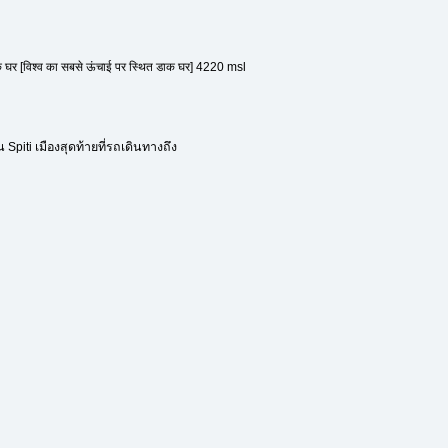
घर [विश्व का सबसे ऊंचाई पर स्थित डाक घर] 4220 msl
 Spiti เมืองสุดท้ายที่รถเดินทางถึง