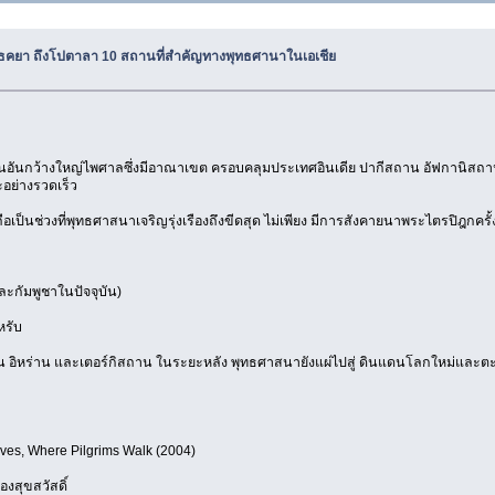
ธคยา ถึงโปตาลา 10 สถานที่สำคัญทางพุทธศานาในเอเชีย
แดนอันกว้างใหญ่ไพศาลซึ่งมีอาณาเขต ครอบคลุมประเทศอินเดีย ปากีสถาน อัฟกานิสถาน 
ะอย่างรวดเร็ว
ือเป็นช่วงที่พุทธศาสนาเจริญรุ่งเรืองถึงขีดสุด ไม่เพียง มีการสังคายนาพระไตรปิฎกคร
ละกัมพูชาในปัจจุบัน)
หรับ
 อิหร่าน และเตอร์กิสถาน ในระยะหลัง พุทธศาสนายังแผ่ไปสู่ ดินแดนโลกใหม่และตะวัน
ives, Where Pilgrims Walk (2004)
องสุขสวัสดิ์