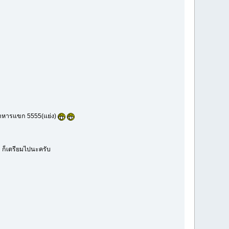
อาหารแขก 5555(แย่ง)
ก ก็เตรียมไปนะครับ